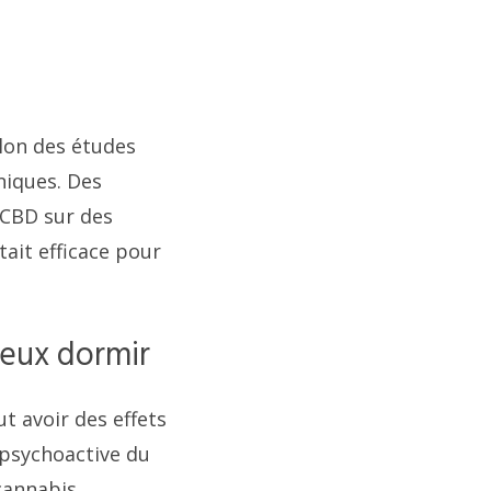
lon des études
niques. Des
 CBD sur des
tait efficace pour
ieux dormir
t avoir des effets
 psychoactive du
cannabis.