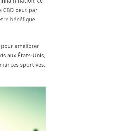
’inflammation, ce
 Le CBD peut par
 être bénéfique
 pour améliorer
is aux États-Unis,
ormances sportives,