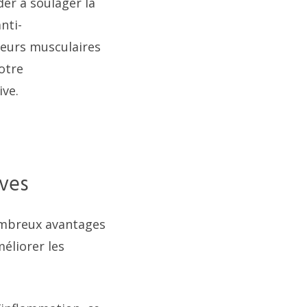
er à soulager la
nti-
leurs musculaires
otre
ive.
ives
ombreux avantages
éliorer les