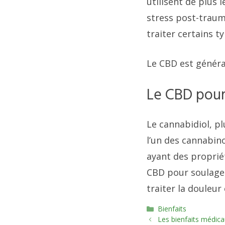
utilisent de plus 
stress post-traum
traiter certains t
Le CBD est généra
Le CBD pour
Le cannabidiol, p
l’un des cannabin
ayant des proprié
CBD pour soulager 
traiter la douleur
Catégories
Bienfaits
Les bienfaits médic