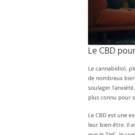
Le CBD pour
Le cannabidiol, p
de nombreux bienf
soulager l’anxiété
plus connu pour s
Le CBD est une ex
leur bien-être. Il
que le THC, le co