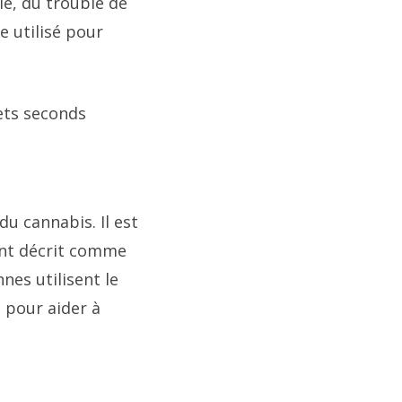
le, du trouble de
e utilisé pour
ets seconds
u cannabis. Il est
ent décrit comme
es utilisent le
é pour aider à