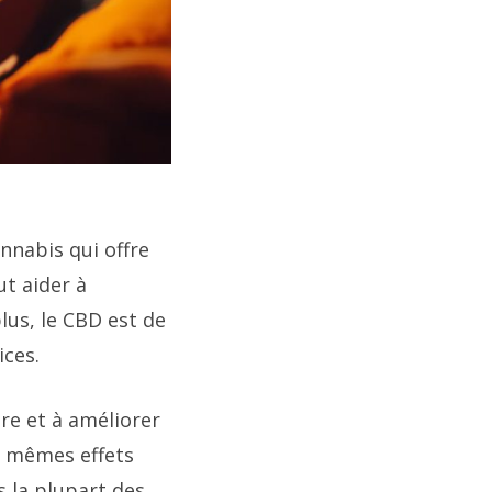
nnabis qui offre
ut aider à
lus, le CBD est de
ices.
re et à améliorer
es mêmes effets
s la plupart des